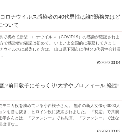
コロナウイルス感染者の40代男性は誰?勤務先はど
について
県で初めて新型コロナウイルス（COVID19）の感染が確認されま
地方で感染者の確認は初めて。 いよいよ全国的に蔓延してきまし
ロナウイルスに感染した方は、 山口県下関市に住む40代男性会社員
.
2020.03.04
誰?前田敦子にそっくり!大学やプロフィール,経歴!
でモニカ役を務めている小西桜子さん。 無名の新人女優が3000人
ョンを勝ち抜き、ヒロイン役に抜擢されました。 『初恋』で共演
正孝さんとは、『ファンシー』でも共演。 『ファンシー』ではな
出演な...
2020.03.02