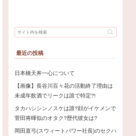
最近の投稿
日本橋天丼一心について
【画像】長谷川百々花の活動終了理由は
未成年飲酒でリークは誰で特定?!
タカハシシンノスケは誰?顔がイケメンで
菅田将暉似のオタク?歴代彼女は?
岡田直弓(スウィートパワー社長)のセクハ