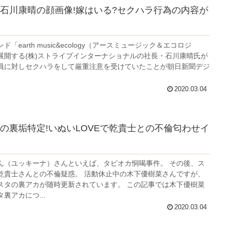
石川康晴の顔画像!嫁はいる?セクハラ行為の内容が
「earth music&ecology（アースミュージック＆エコロジ
展開する(株)ストライプインターナショナルの社長・石川康晴氏が
員に対しセクハラをして厳重注意を受けていたことが朝日新聞デジ
2020.03.04
の裏垢特定!いぬいLOVEで乾貴士との不倫匂わせイ
ん（ユッキーナ）さんといえば、タピオカ恫喝事件。 その後、ス
乾貴士さんとの不倫疑惑。 活動休止中の木下優樹菜さんですが、
スタの裏アカが随時更新されています。 この記事では木下優樹菜
裏アカにつ...
2020.03.04