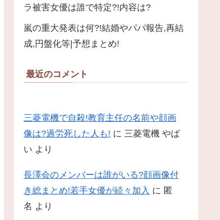
ラ被害女優は誰で特定?!内容は?
嵐の重大発表は何?!結婚やパパ報告,再結
成,円盤化等|予想まとめ!
最近のコメント
三菱電機で自殺!教育主任の名前や顔画
像は?過労死した人も!
に
三菱電機 やば
い
より
長澤会のメンバーは誰がいる?顔画像付
き総まとめ!若手女優が続々加入
に
匿
名
より