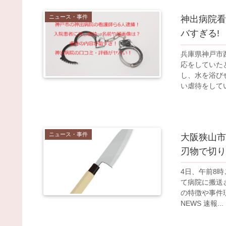
ニュース・事件
神出病院看
バすぎる!
兵庫県神戸市
応をしていた
し、水を浴び
い虐待をしてい
ニュース・事件
大阪狭山市
刃物で切り
4日、午前8
て病院に搬送
の特徴や事件現
NEWS 速報...