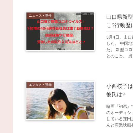
ニュース・事件
山口県新型
こ?行動歴
3月4日、山口
した。 中国
た。 新型コ
とのこと。 男..
エンタメ・芸能
小西桜子は
彼氏は?
映画『初恋』
のオーディシ
している窪田
んと商業映画初