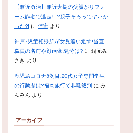
【兼近勇治】兼近大樹の父親がリフォ
ーム詐欺で逃走中?親子そろってヤバか
った?!
に
信宏
より
神戸･児童相談所が女児追い返す!当直
職員の名前や顔画像,処分は?
に
鍋元み
さき
より
鹿児島コロナ8例目,20代女子専門学生
の行動歴は?福岡旅行で非難殺到
に
み
んみん
より
アーカイブ