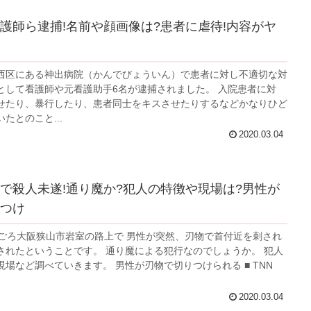
護師ら逮捕!名前や顔画像は?患者に虐待!内容がヤ
西区にある神出病院（かんでびょういん）で患者に対し不適切な対
として看護師や元看護助手6名が逮捕されました。 入院患者に対
せたり、暴行したり、患者同士をキスさせたりするなどかなりひど
たとのこと...
2020.03.04
で殺人未遂!通り魔か?犯人の特徴や現場は?男性が
つけ
時ごろ大阪狭山市岩室の路上で 男性が突然、刃物で首付近を刺され
されたということです。 通り魔による犯行なのでしょうか。 犯人
場など調べていきます。 男性が刃物で切りつけられる ■ TNN
2020.03.04