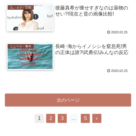
後藤真希が痩せすぎなのは薬物の
エンタメ・芸能
せい?!現在と昔の画像比較!
2020.02.25
長崎･海からイノシシを窒息死!男
ニュース・事件
の正体は誰?!武勇伝!みんなの反応
2020.02.25
次のページ
次
1
2
3
…
5
へ