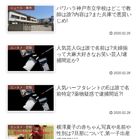
パワハラ神戸市立学校はどこで教
ニュース・事件
師は誰?内容は?また兵庫で悪質い
じめ!
2020.02.29
人気芸人Gは誰で名前は?夫婦揃
エンタメ・芸能
って大麻大好きなお笑い芸人!逮
捕間近か?
2020.02.28
人気ハーフタレントのEは誰で名
エンタメ・芸能
前特定?薬物疑惑で逮捕間近?!
2020.02.28
横澤夏子の赤ちゃん写真や名前や
エンタメ・芸能
性別は?旦那について,第一子出産