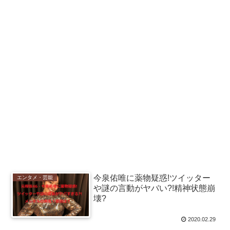
今泉佑唯に薬物疑惑!ツイッター
エンタメ・芸能
や謎の言動がヤバい?!精神状態崩
壊?
2020.02.29