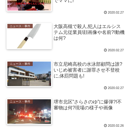
でママに!
2020.02.27
大阪高槻で殺人,犯人はエルシス
ニュース・事件
テム元従業員!顔画像や名前?!動機
は何?
2020.02.27
市立尼崎高校の水泳部顧問は誰?
ニュース・事件
いじめ被害者に謝罪させ不登校
に,体罰問題も!
2020.02.27
堺市北区”さらさのゆ”に爆弾?!不
ニュース・事件
審物は何?現場の様子や画像
2020.02.26