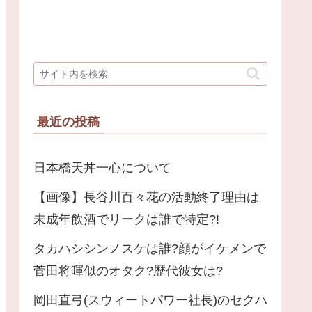
最近の投稿
日本橋天丼一心について
【画像】長谷川百々花の活動終了理由は
未成年飲酒でリークは誰で特定?!
タカハシシンノスケは誰?顔がイケメンで
菅田将暉似のオタク?歴代彼女は?
岡田直弓(スウィートパワー社長)のセクハ