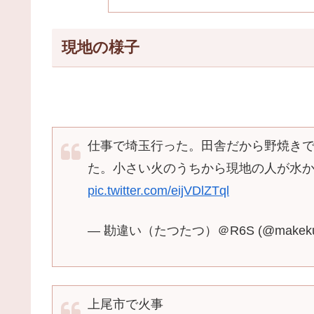
現地の様子
仕事で埼玉行った。田舎だから野焼き
た。小さい火のうちから現地の人が水
pic.twitter.com/eijVDlZTql
— 勘違い（たつたつ）＠R6S (@makekum
上尾市で火事