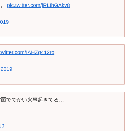
も。
pic.twitter.com/jRLthGAkv8
2019
.twitter.com/IAHZq412ro
 2019
方面ででかい火事起きてる…
19