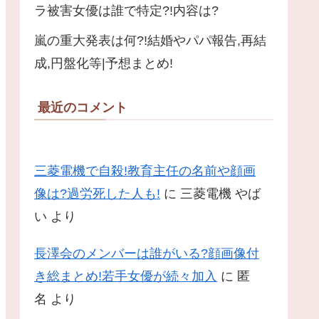
ラ被害女優は誰で特定?!内容は?
嵐の重大発表は何?!結婚やパパ報告,再結
成,円盤化等|予想まとめ!
最近のコメント
三菱電機で自殺!教育主任の名前や顔画
像は?過労死した人も!
に
三菱電機 やば
い
より
長澤会のメンバーは誰がいる?顔画像付
き総まとめ!若手女優が続々加入
に
匿
名
より