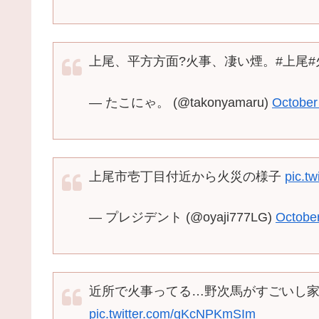
上尾、平方方面?火事、凄い煙。#上尾
— たこにゃ。 (@takonyamaru)
October
上尾市壱丁目付近から火災の様子
pic.t
— プレジデント (@oyaji777LG)
October
近所で火事ってる…野次馬がすごいし
pic.twitter.com/gKcNPKmSIm