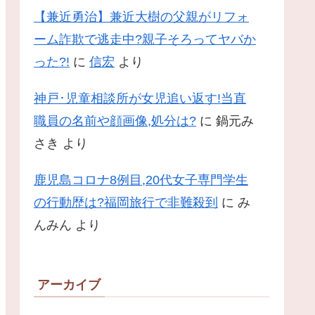
【兼近勇治】兼近大樹の父親がリフォ
ーム詐欺で逃走中?親子そろってヤバか
った?!
に
信宏
より
神戸･児童相談所が女児追い返す!当直
職員の名前や顔画像,処分は?
に
鍋元み
さき
より
鹿児島コロナ8例目,20代女子専門学生
の行動歴は?福岡旅行で非難殺到
に
み
んみん
より
アーカイブ