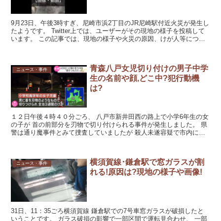
9月23日、午後3時すぎ、尼崎市浜2丁目のJR尼崎駅付近火災が発生し
たようです。 Twitter上では、ユーザーがその現地の様子を投稿して
います。 この記事では、現地の様子や火災の原因、けが人等につい
て調べていきます。 現地の様子 尼崎の火...
青森八戸女児切り付けの男子中学
ニュース・事件
生の名前や顔,どこ中?犯行動機
は?
１２日午後４時４０分ごろ、 八戸市新井田西の路上で小学6年生の女
の子が 首の前部分を刃物で切り付けられる事件が発生しました。 県
警は通り魔事件とみて捜査していましたが 殺人未遂容疑で市内に住
む男子中学生が逮捕されました。 中学生による犯行と...
横須賀線･鎌倉駅で窓ガラスが割
ニュース・事件
れる!原因は?現地の様子や画像!
31日、11：35ごろ横須賀線 鎌倉駅での7号車窓ガラスが破損したと
いうことです。 ガラス破損の影響で一部区間で運転見合わせ、 一部