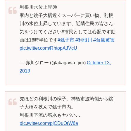
利根川水位上昇😢
家内と銚子大橋近くスーパーに買い物、利根
川の水位上昇しています、近隣住民の皆さん
気をつけてください‼️市民としては心配です動
画は16時半位です
#銚子市
#利根川
#台風被害
pic.twitter.com/RhtopAJVcU
— 赤川ジロー (@akagawa_jiro)
October 13,
2019
先ほどの利根川の様子。神栖市波崎側から銚
子大橋を挟んで銚子市内。
利根川下流の増水もヤバい…
pic.twitter.com/pjODuOrW6a