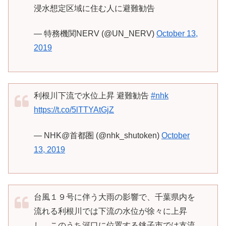
浸水想定区域に住む人に避難勧告
— 特務機関NERV (@UN_NERV)
October 13,
2019
利根川下流で水位上昇 避難勧告
#nhk
https://t.co/5lTTYAtGjZ
— NHK@首都圏 (@nhk_shutoken)
October
13, 2019
台風１９号に伴う大雨の影響で、千葉県内を
流れる利根川では下流の水位が徐々に上昇
し、このうち河口に位置する銚子市では支流