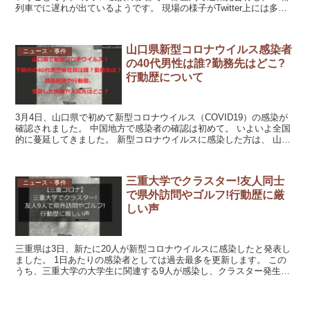
列車でに遅れが出ているようです。 現場の様子がTwitter上には多く
ツイートされています。 なぜ、窓ガラス...
山口県新型コロナウイルス感染者
ニュース・事件
の40代男性は誰?勤務先はどこ?
行動歴について
3月4日、山口県で初めて新型コロナウイルス（COVID19）の感染が
確認されました。 中国地方で感染者の確認は初めて。 いよいよ全国
的に蔓延してきました。 新型コロナウイルスに感染した方は、 山口
県下関市に住む40代男性会社員とのこと。 男...
三重大学でクラスター!友人同士
ニュース・事件
で県外訪問やゴルフ!行動歴に厳
しい声
三重県は3日、新たに20人が新型コロナウイルスに感染したと発表し
ました。 1日あたりの感染者としては過去最多を更新します。 この
うち、三重大学の大学生に関連する9人が感染し、クラスター発生と
認定されました。 三重大学に在籍する10代男子大学...