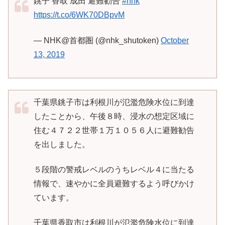
銚子 香取 成田 避難勧告
#nhk
https://t.co/6WK70DBpvM
— NHK@首都圏 (@nhk_shutoken)
October
13, 2019
千葉県銚子市は利根川が氾濫危険水位に到達
したことから、午後８時、浸水の想定区域に
住む４７２２世帯１万１０５６人に避難勧告
を出しました。
５段階の警戒レベルのうちレベル４に当たる
情報で、速やかに全員避難するよう呼びかけ
ています。
千葉県香取市は利根川が氾濫危険水位に到達