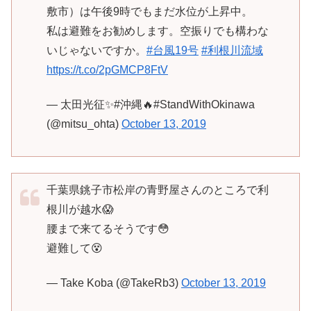
敷市）は午後9時でもまだ水位が上昇中。
私は避難をお勧めします。空振りでも構わな
いじゃないですか。
#台風19号
#利根川流域
https://t.co/2pGMCP8FtV
— 太田光征✨#沖縄🔥#StandWithOkinawa
(@mitsu_ohta)
October 13, 2019
千葉県銚子市松岸の青野屋さんのところで利
根川が越水😱
腰まで来てるそうです😳
避難して😵
— Take Koba (@TakeRb3)
October 13, 2019