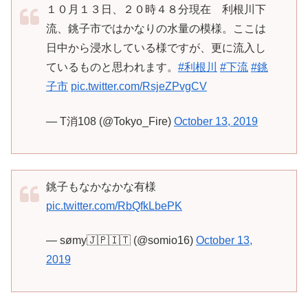
１０月１３日、２０時４８分現在 利根川下
流、銚子市ではかなりの水量の模様。ここは
日中から浸水している様ですが、更に流入し
ているものと思われます。
#利根川
#下流
#銚
子市
pic.twitter.com/RsjeZPvgCV
— T消108 (@Tokyo_Fire)
October 13, 2019
銚子もなかなかな有様
pic.twitter.com/RbQfkLbePK
— sømy🇯🇵🇮🇹 (@somio16)
October 13,
2019