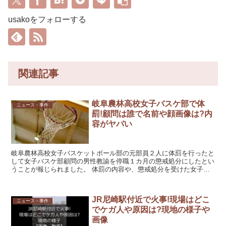
usakoをフォローする
関連記事
岐阜農林高校女子バスケ部で体
ニュース・事件
罰!顧問は誰で名前や顔画像は?内
容がヤバい
岐阜農林高校女子バスケットボール部の元部員２人に体罰を行ったと
して女子バスケ部顧問の男性教諭を停職１カ月の懲戒処分にしたとい
うことが報じられました。 体罰の内容や、懲戒処分を受けた女子バ
スケ部顧問は誰なのか、調べていきたいと思います。 岐阜...
JR尼崎駅付近で火事!現場はどこ
ニュース・事件
でケガ人や原因は?現地の様子や
画像