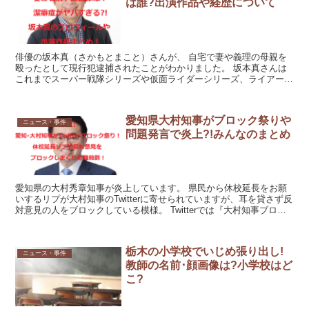
は誰?出演作品や経歴について
俳優の坂本真（さかもとまこと）さんが、 自宅で妻や義理の母親を
殴ったとして現行犯逮捕されたことがわかりました。 坂本真さんは
これまでスーパー戦隊シリーズや仮面ライダーシリーズ、ライアーゲ
ーム、のだめカンタービレ、電車男、海猿などのドラマや映...
愛知県大村知事がブロック祭りや
ニュース・事件
問題発言で炎上?!みんなのまとめ
愛知県の大村秀章知事が炎上しています。 県民から休校延長をお願
いするリプが大村知事のTwitterに寄せられていますが、耳を貸さず反
対意見の人をブロックしている模様。 Twitterでは『大村知事ブロッ
ク祭り』『ブロック祭り』などと言ったワ...
栃木の小学校でいじめ張り出し!
ニュース・事件
教師の名前･顔画像は?小学校はど
こ?