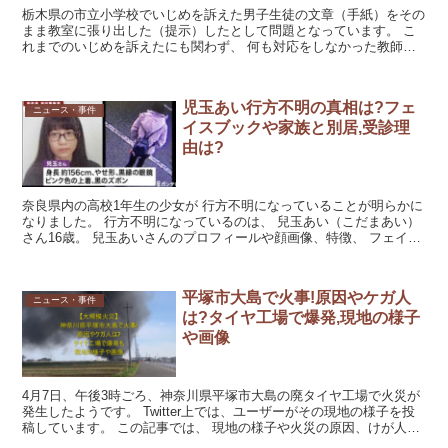
栃木県の市立小学校でいじめを訴えた男子生徒の文章（手紙）をその
まま教室に張り出した（提示）したとして問題となっています。 こ
れまでのいじめを訴えたにも関わず、 何も対応をしなかった教師と
は一体誰なのでしょうか。 どこの小学校に勤務しているの...
児玉あい行方不明の真相は?フェ
ニュース・事件
イスブックや家族と別居,受診理
由は?
奈良県内の高校1年生の少女が 行方不明になっていることが明らかに
なりました。 行方不明になっているのは、 兒玉あい（こだまあい）
さん16歳。 兒玉あいさんのプロフィールや顔画像、特徴、 フェイス
ブックやインスタ、ツイッターなどSNS、 家族...
平塚市大島で火事!原因やケガ人
ニュース・事件
は?タイヤ工場で爆発,現地の様子
や画像
4月7日、午後3時ごろ、神奈川県平塚市大島の廃タイヤ工場で火災が
発生したようです。 Twitter上では、ユーザーがその現地の様子を投
稿しています。 この記事では、 現地の様子や火災の原因、けが人等
について調べていきます。 現地の様子 平塚...