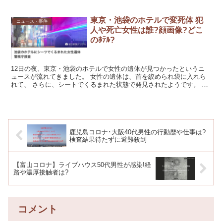
東京・池袋のホテルで変死体 犯
ニュース・事件
人や死亡女性は誰?顔画像?どこ
のﾎﾃﾙ?
12日の夜、東京・池袋のホテルで女性の遺体が見つかったというニ
ュースが流れてきました。 女性の遺体は、首を絞められ袋に入れら
れて、 さらに、シートでくるまれた状態で発見されたようです。 こ
の事件について調べていきます。 事件の内容 【池袋の...
鹿児島コロナ･大阪40代男性の行動歴や仕事は?
検査結果待たずに避難殺到
【富山コロナ】ライブハウス50代男性が感染!経
路や濃厚接触者は?
コメント