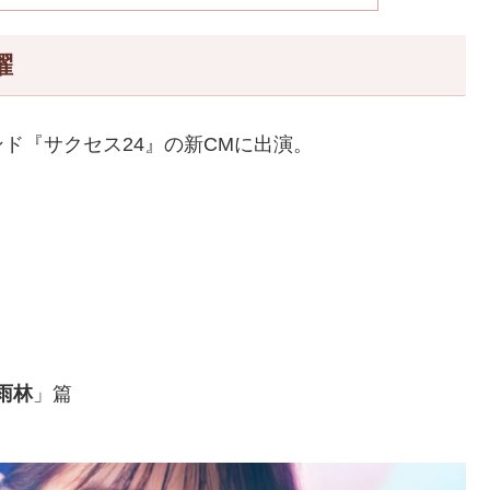
擢
ド『サクセス24』の新CMに出演。
。
雨林
」篇