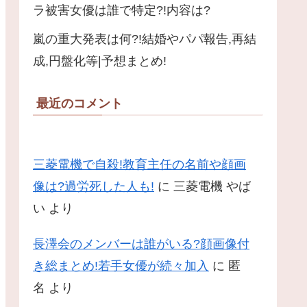
ラ被害女優は誰で特定?!内容は?
嵐の重大発表は何?!結婚やパパ報告,再結
成,円盤化等|予想まとめ!
最近のコメント
三菱電機で自殺!教育主任の名前や顔画
像は?過労死した人も!
に
三菱電機 やば
い
より
長澤会のメンバーは誰がいる?顔画像付
き総まとめ!若手女優が続々加入
に
匿
名
より