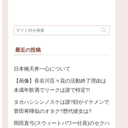
最近の投稿
日本橋天丼一心について
【画像】長谷川百々花の活動終了理由は
未成年飲酒でリークは誰で特定?!
タカハシシンノスケは誰?顔がイケメンで
菅田将暉似のオタク?歴代彼女は?
岡田直弓(スウィートパワー社長)のセクハ