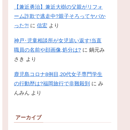
【兼近勇治】兼近大樹の父親がリフォ
ーム詐欺で逃走中?親子そろってヤバか
った?!
に
信宏
より
神戸･児童相談所が女児追い返す!当直
職員の名前や顔画像,処分は?
に
鍋元み
さき
より
鹿児島コロナ8例目,20代女子専門学生
の行動歴は?福岡旅行で非難殺到
に
み
んみん
より
アーカイブ