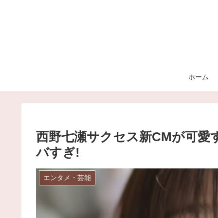
ホーム
西野七瀬サクセス新CMが可愛
バすぎ!
エンタメ・芸能