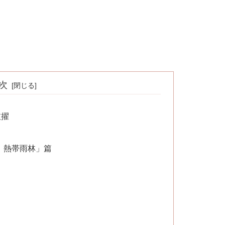
次
抜擢
 熱帯雨林」篇