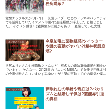
務所隠蔽?
覚醒ナックルズが3月27日、 仮面ライダーなどのドラマやバラエティ
でも活躍していたイケメン俳優Zに盗撮騒動が浮上した と報じまし
た。 イケメン俳優Zは盗撮癖が以前からあり、 盗撮していた女性に
バレて警察へそのまま連れて行かれトラブルとなって...
今泉佑唯に薬物疑惑!ツイッター
エンタメ・芸能
や謎の言動がヤバい?!精神状態崩
壊?
沢尻エリカさんや槇原敬之さんなど、有名人の違法薬物逮捕が相次い
でいます。 そんな中、2月28日の『エンタMEGA』で女優で元欅坂46
の今泉佑唯さん（いまいずみゆい）が「謎の言動」で心の病気や薬物
疑惑を伝えました。 今泉佑唯さんは現在、下着ブ...
夢眠ねむの年齢や現在は?バカリ
エンタメ・芸能
ズムと結婚し子供は?芸能界引退
の真相