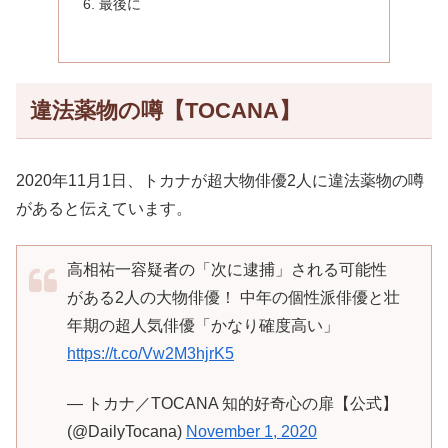
最後に
違法薬物の噂【TOCANA】
2020年11月1日、トカナが超大物俳優2人に違法薬物の噂
があると伝えています。
高相祐一容疑者の「次に逮捕」される可能性
がある2人の大物俳優！ 中年の個性派俳優と壮
年期の超人気俳優「かなり確度高い」
https://t.co/Vw2M3hjrK5
— トカナ／TOCANA 知的好奇心の扉【公式】
(@DailyTocana)
November 1, 2020