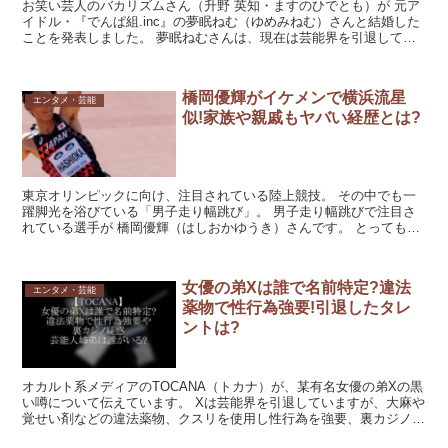
お笑い芸人のバカリズムさん（升野 英知・ますのひでとも）が 元ア
イドル・『でんぱ組.inc』の夢眠ねむ（ゆめみねむ）さんと結婚した
ことを発表しました。 夢眠ねむさんは、現在は芸能界を引退してい
ます。 年齢非公開となっている夢眠ねむさんについ...
橋岡優輝がイケメンで横浜流星
エンタメ・芸能
似!家族や親戚もヤバい経歴とは?
東京オリンピックに向け、注目されている陸上競技。 その中でも一
躍脚光を浴びている「男子走り幅跳び」。 男子走り幅跳びで注目さ
れている選手が 橋岡優輝（はしおかゆうき）さんです。 とってもイ
ケメンで女性ファンがとても多いんだそう。 凄い経歴を...
女優の弟Xは誰で名前特定?違法
エンタメ・芸能
薬物で性行為強要!引退したタレ
ントは?
オカルト系メディアのTOCANA（トカナ）が、某有名女優の弟Xの黒
い噂について伝えています。 Xは芸能界を引退していますが、大麻や
覚せい剤などの違法薬物、クスリを使用し性行為を強要、裏カジノに
絡んでいたことで事務所に見限られたようです。 X...