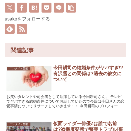
usakoをフォローする
関連記事
今田耕司の結婚条件がヤバすぎ!?
エンタメ・芸能
有沢雪との関係は?過去の彼女に
ついて
お笑いタレントや司会者として活躍している今田耕司さん。 テレビ
でヤバすぎる結婚条件についてお話していたので今回は今田さんの恋
愛事情についてリサーチしていきます！！ 今田耕司のプロフィール
名前：今田耕司（いまだこうじ） 生年月日：1966年...
仮面ライダー俳優Zは誰で名前
エンタメ・芸能
は?盗撮魔疑惑で警察トラブル!事