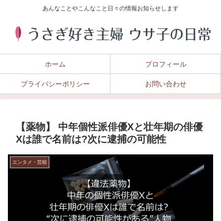
あんなことやこんなこと日々の情報お知らせします
ホーム
プロフィール
プライバシーポリシー
お問い合わせ
【薬物】 中年個性派俳優Xと壮年期の俳優
Xは誰で名前は?次に逮捕の可能性
エンタメ・芸能