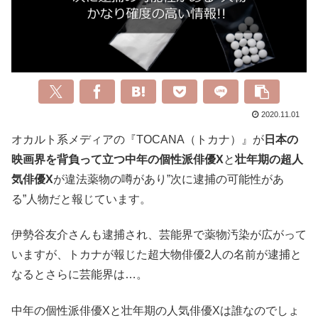
2020.11.01
オカルト系メディアの『TOCANA（トカナ）』が
日本の
映画界を背負って立つ中年の個性派俳優X
と
壮年期の超人
気俳優X
が違法薬物の噂があり”次に逮捕の可能性があ
る”人物だと報じています。
伊勢谷友介さんも逮捕され、芸能界で薬物汚染が広がって
いますが、トカナが報じた超大物俳優2人の名前が逮捕と
なるとさらに芸能界は…。
中年の個性派俳優Xと壮年期の人気俳優Xは誰なのでしょ