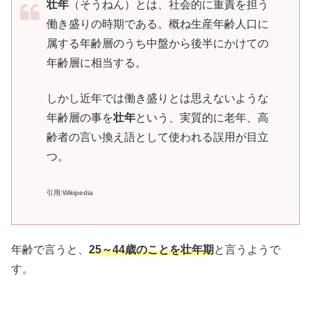
壮年
（そうねん）とは、社会的に重責を担う
働き盛りの時期である。概ね生産年齢人口に
属する年齢層のうち中盤から後半にかけての
年齢層に相当する。
しかし近年では働き盛りとは思えないような
年齢層の事を
壮年
という、実質的に老年、高
齢者の言い換え語として使われる誤用が目立
つ。
引用:Wikipedia
年齢で言うと、
25～44歳のことを壮年期
と言うようで
す。