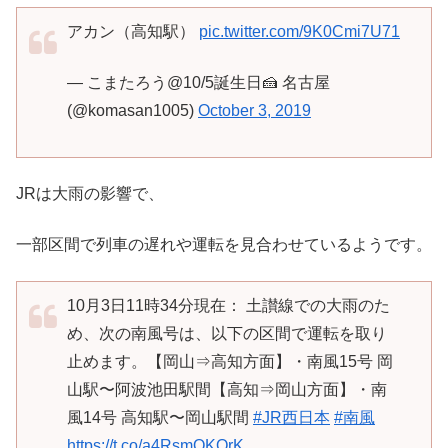
アカン（高知駅）
pic.twitter.com/9K0Cmi7U71
— こまたろう@10/5誕生日🍰 名古屋
(@komasan1005)
October 3, 2019
JRは大雨の影響で、
一部区間で列車の遅れや運転を見合わせているようです。
10月3日11時34分現在： 土讃線での大雨のた
め、次の南風号は、以下の区間で運転を取り
止めます。【岡山⇒高知方面】・南風15号 岡
山駅〜阿波池田駅間【高知⇒岡山方面】・南
風14号 高知駅〜岡山駅間
#JR西日本
#南風
https://t.co/a4RsmQKQrK