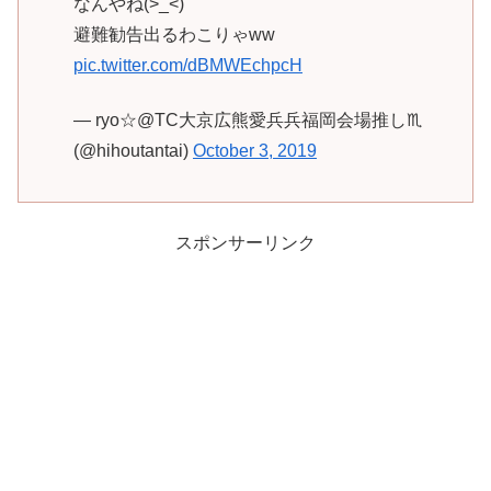
なんやね(>_<)
避難勧告出るわこりゃww
pic.twitter.com/dBMWEchpcH
— ryo☆@TC大京広熊愛兵兵福岡会場推し♏
(@hihoutantai)
October 3, 2019
スポンサーリンク