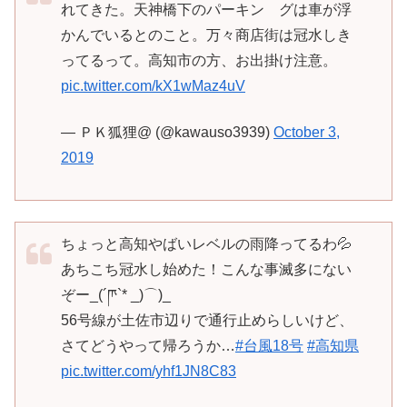
れてきた。天神橋下のパーキン グは車が浮
かんでいるとのこと。万々商店街は冠水しき
ってるって。高知市の方、お出掛け注意。
pic.twitter.com/kX1wMaz4uV
— ＰＫ狐狸@ (@kawauso3939)
October 3,
2019
ちょっと高知やばいレベルの雨降ってるわ💦
あちこち冠水し始めた！こんな事滅多にない
ぞー_(´ཫ`* _)⌒)_
56号線が土佐市辺りで通行止めらしいけど、
さてどうやって帰ろうか…
#台風18号
#高知県
pic.twitter.com/yhf1JN8C83