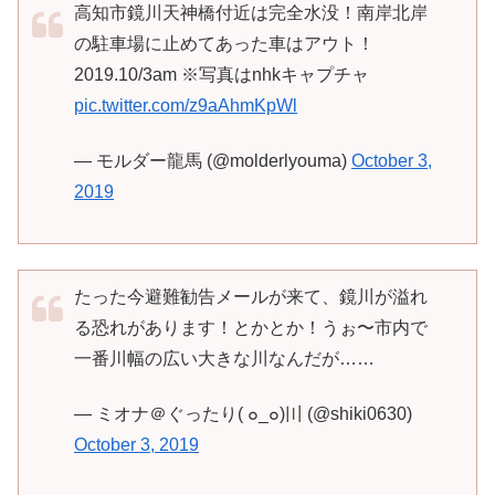
高知市鏡川天神橋付近は完全水没！南岸北岸
の駐車場に止めてあった車はアウト！
2019.10/3am ※写真はnhkキャプチャ
pic.twitter.com/z9aAhmKpWl
— モルダー龍馬 (@molderlyouma)
October 3,
2019
たった今避難勧告メールが来て、鏡川が溢れ
る恐れがあります！とかとか！うぉ〜市内で
一番川幅の広い大きな川なんだが……
— ミオナ＠ぐったり( ๐_๐)〣 (@shiki0630)
October 3, 2019