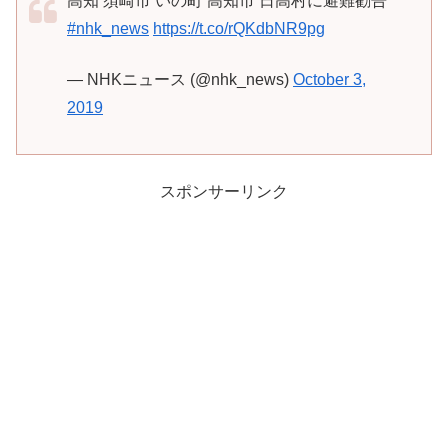
高知 須崎市 いの町 高知市 日高村に避難勧告
#nhk_news
https://t.co/rQKdbNR9pg
— NHKニュース (@nhk_news)
October 3,
2019
スポンサーリンク