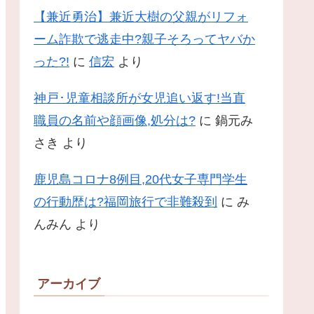
【兼近勇治】兼近大樹の父親がリフォ
ーム詐欺で逃走中?親子そろってヤバか
った?!
に
信宏
より
神戸･児童相談所が女児追い返す!当直
職員の名前や顔画像,処分は?
に
鍋元み
さき
より
鹿児島コロナ8例目,20代女子専門学生
の行動歴は?福岡旅行で非難殺到
に
み
んみん
より
アーカイブ