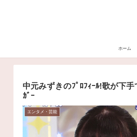
ホーム
中元みずきのﾌﾟﾛﾌｨｰﾙ!歌が
ｶﾞｰ
エンタメ・芸能