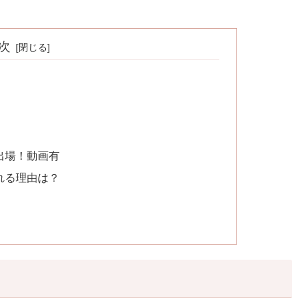
次
出場！動画有
れる理由は？