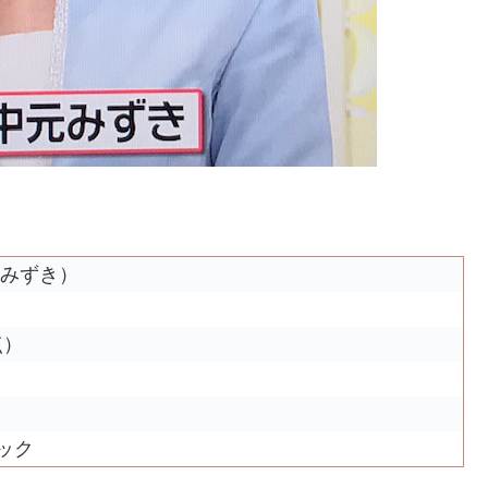
 みずき）
点）
ック