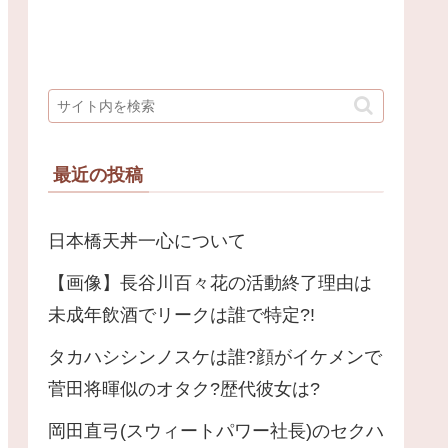
最近の投稿
日本橋天丼一心について
【画像】長谷川百々花の活動終了理由は
未成年飲酒でリークは誰で特定?!
タカハシシンノスケは誰?顔がイケメンで
菅田将暉似のオタク?歴代彼女は?
岡田直弓(スウィートパワー社長)のセクハ