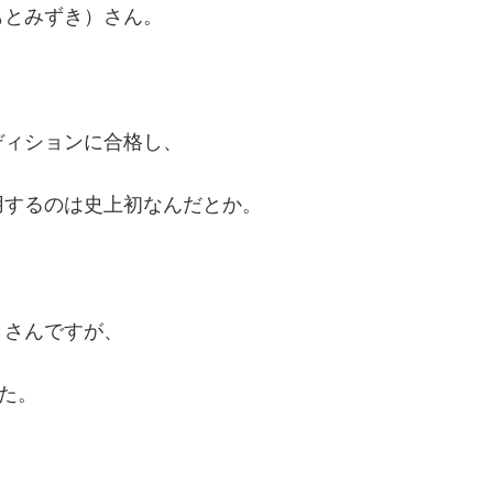
もとみずき）さん。
ディションに合格し、
用するのは史上初なんだとか。
きさんですが、
た。