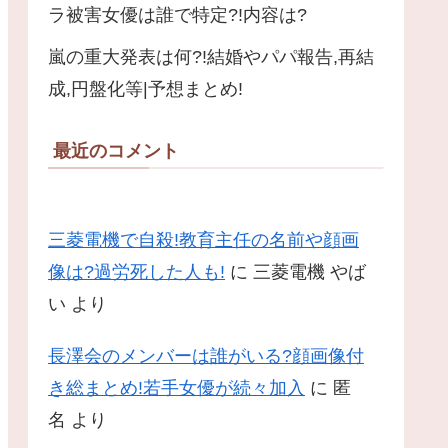
ラ被害女優は誰で特定?!内容は?
嵐の重大発表は何?!結婚やパパ報告,再結
成,円盤化等|予想まとめ!
最近のコメント
三菱電機で自殺!教育主任の名前や顔画
像は?過労死した人も!
に
三菱電機 やば
い
より
長澤会のメンバーは誰がいる?顔画像付
き総まとめ!若手女優が続々加入
に
匿
名
より