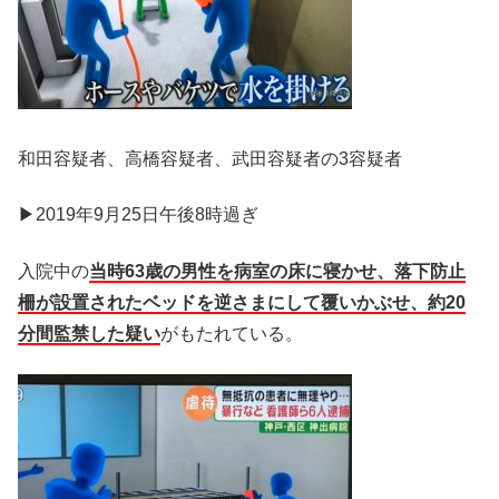
和田容疑者、高橋容疑者、武田容疑者の3容疑者
▶2019年9月25日午後8時過ぎ
入院中の
当時63歳の男性を病室の床に寝かせ、落下防止
柵が設置されたベッドを逆さまにして覆いかぶせ、約20
分間監禁した疑い
がもたれている。