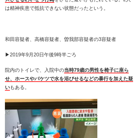
は精神疾患で抵抗できない状態だったという。
和田容疑者、高橋容疑者、曽我部容疑者の3容疑者
▶2019年9月20日午後9時半ごろ
院内のトイレで、入院中の
当時79歳の男性を椅子に座ら
せ、ホースやバケツで水を浴びせるなどの暴行を加えた疑
い
もある。