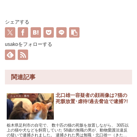
シェアする
usakoをフォローする
関連記事
北口雄一容疑者の顔画像は?猫の
ニュース・事件
死骸放置･虐待!過去脅迫で逮捕?!
栃木県足利市の自宅で、 数十匹の猫の死骸を放置しながら、 30匹以
上の猫や犬などを飼育していた 58歳の無職の男が、動物愛護法違反
の疑いで逮捕されました。 逮捕された男は無職・北口雄一（きたぐ