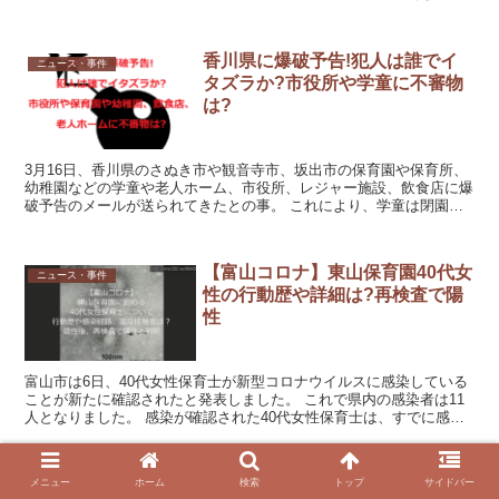
ちゆういち）容疑者。 北口容疑者を調べていると、...
香川県に爆破予告!犯人は誰でイ
ニュース・事件
タズラか?市役所や学童に不審物
は?
3月16日、香川県のさぬき市や観音寺市、坂出市の保育園や保育所、
幼稚園などの学童や老人ホーム、市役所、レジャー施設、飲食店に爆
破予告のメールが送られてきたとの事。 これにより、学童は閉園の
措置となり子供を預けている保護者は迎えに行かなければ...
【富山コロナ】東山保育園40代女
ニュース・事件
性の行動歴や詳細は?再検査で陽
性
富山市は6日、40代女性保育士が新型コロナウイルスに感染している
ことが新たに確認されたと発表しました。 これで県内の感染者は11
人となりました。 感染が確認された40代女性保育士は、すでに感染
者が確認されている、富山市吉作の東山保育園に勤め...
栃木日光･男女3人の身元や遺書,
メニュー
ホーム
検索
トップ
サイドバー
ニュース・事件