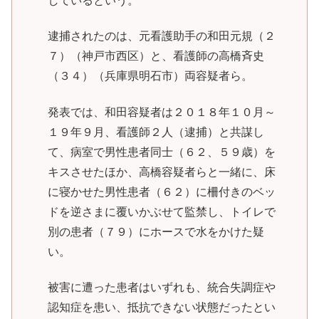
しているという。
逮捕されたのは、元看護助手の和田元規（２
７）（神戸市西区）と、看護師の高橋斉史
（３４）（兵庫県明石市）両容疑者ら。
発表では、和田容疑者は２０１８年１０月～
１９年９月、看護師２人（逮捕）と共謀し
て、病室で男性患者同士（６２、５９歳）を
キスさせたほか、高橋容疑者らと一緒に、床
に寝かせた男性患者（６２）に柵付きのベッ
ドを逆さまに覆いかぶせて監禁し、トイレで
別の患者（７９）にホースで水をかけた疑
い。
被害に遭った患者はいずれも、統合失調症や
認知症を患い、抵抗できない状態だったとい