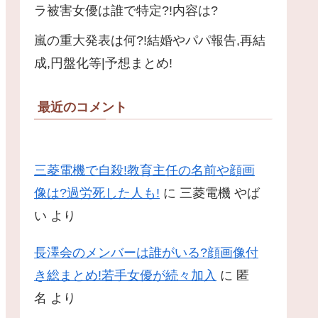
ラ被害女優は誰で特定?!内容は?
嵐の重大発表は何?!結婚やパパ報告,再結
成,円盤化等|予想まとめ!
最近のコメント
三菱電機で自殺!教育主任の名前や顔画
像は?過労死した人も!
に
三菱電機 やば
い
より
長澤会のメンバーは誰がいる?顔画像付
き総まとめ!若手女優が続々加入
に
匿
名
より