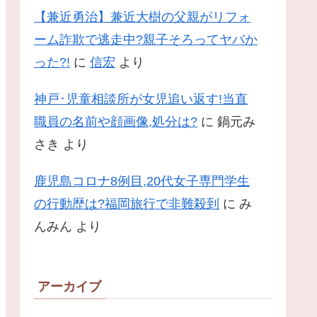
【兼近勇治】兼近大樹の父親がリフォ
ーム詐欺で逃走中?親子そろってヤバか
った?!
に
信宏
より
神戸･児童相談所が女児追い返す!当直
職員の名前や顔画像,処分は?
に
鍋元み
さき
より
鹿児島コロナ8例目,20代女子専門学生
の行動歴は?福岡旅行で非難殺到
に
み
んみん
より
アーカイブ