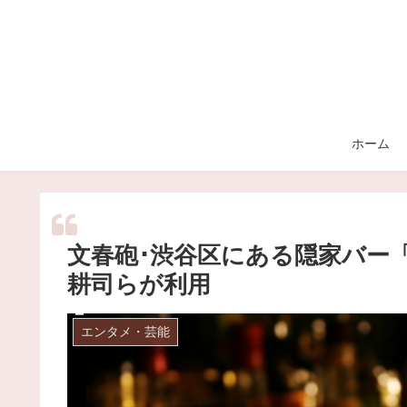
ホーム
文春砲･渋谷区にある隠家バー「
耕司らが利用
エンタメ・芸能