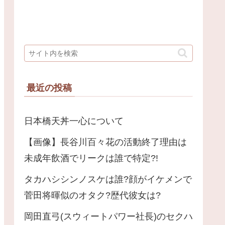
最近の投稿
日本橋天丼一心について
【画像】長谷川百々花の活動終了理由は
未成年飲酒でリークは誰で特定?!
タカハシシンノスケは誰?顔がイケメンで
菅田将暉似のオタク?歴代彼女は?
岡田直弓(スウィートパワー社長)のセクハ