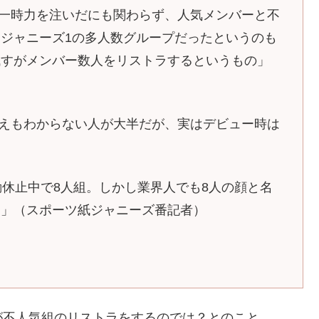
社長が一時力を注いだにも関わらず、人気メンバーと不
ジャニーズ1の多人数グループだったというのも
残すがメンバー数人をリストラするというもの」
組かさえもわからない人が大半だが、実はデビュー時は
動休止中で8人組。しかし業界人でも8人の顔と名
実」（スポーツ紙ジャニーズ番記者）
が不人気組のリストラをするのでは？とのこと。