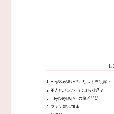
目
Hey!Say!JUMPにリストラ説浮上
不人気メンバーは自ら引退？
Hey!Say!JUMPの格差問題
ファン離れ加速