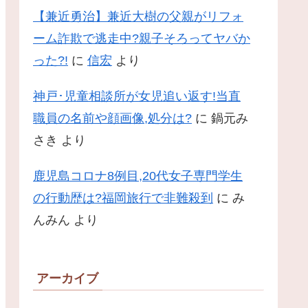
【兼近勇治】兼近大樹の父親がリフォ
ーム詐欺で逃走中?親子そろってヤバか
った?!
に
信宏
より
神戸･児童相談所が女児追い返す!当直
職員の名前や顔画像,処分は?
に
鍋元み
さき
より
鹿児島コロナ8例目,20代女子専門学生
の行動歴は?福岡旅行で非難殺到
に
み
んみん
より
アーカイブ