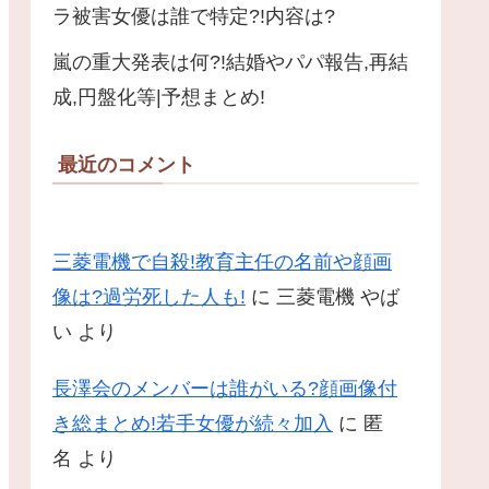
ラ被害女優は誰で特定?!内容は?
嵐の重大発表は何?!結婚やパパ報告,再結
成,円盤化等|予想まとめ!
最近のコメント
三菱電機で自殺!教育主任の名前や顔画
像は?過労死した人も!
に
三菱電機 やば
い
より
長澤会のメンバーは誰がいる?顔画像付
き総まとめ!若手女優が続々加入
に
匿
名
より