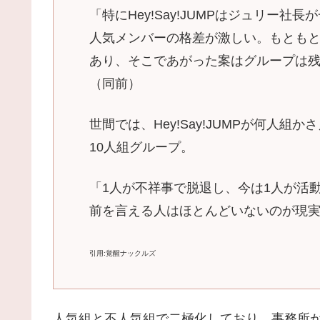
「特にHey!Say!JUMPはジュリー
人気メンバーの格差が激しい。もともと
あり、そこであがった案はグループは
（同前）
世間では、Hey!Say!JUMPが何人
10人組グループ。
「1人が不祥事で脱退し、今は1人が活
前を言える人はほとんどいないのが現
引用:覚醒ナックルズ
人気組と不人気組で二極化しており、事務所