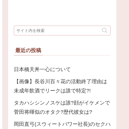
最近の投稿
日本橋天丼一心について
【画像】長谷川百々花の活動終了理由は
未成年飲酒でリークは誰で特定?!
タカハシシンノスケは誰?顔がイケメンで
菅田将暉似のオタク?歴代彼女は?
岡田直弓(スウィートパワー社長)のセクハ