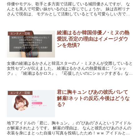
俳優やモデル、歌手と多方面で活躍している城田優さんですが、 な
んとも美人で可愛い妹がいるのはご存じでしょうか。 妹は吉村リナ
さんで現在は、 モデルとして活動しているとても可愛らしい方で
す。 この記事では城田優さんの妹の吉村リナさんについて調...
綾瀬はるか韓国俳優ノ･ミヌの熱
エンタメ・芸能
愛説,否定の理由はイメージダウ
ンを危惧?
女優の綾瀬はるかさんと韓流スターのノ・ミヌさんが交際していると
女性セブンが伝えました。 綾瀬はるかさんの熱愛報道に『ショッ
ク』、『綾瀬はるかロス』、『応援したいのにショックすぎる』など
と世間では悲しむ声が寄せられていました。 しかし、綾瀬は...
君に胸キュン ぴあの彼氏バレて
エンタメ・芸能
解雇!ネットの反応,今後はどうな
る?
地下アイドルの「君に、胸キュン。」の”ぴあの”さんというアイドル
が解雇されたようです。 解雇の理由は、 なんと彼氏がぴあのさんの
衣装を身にまとった自撮り写真を投稿したため！ｗｗ アイドルとし
て活動しているのに 彼氏の存在が明らかになったらダ...