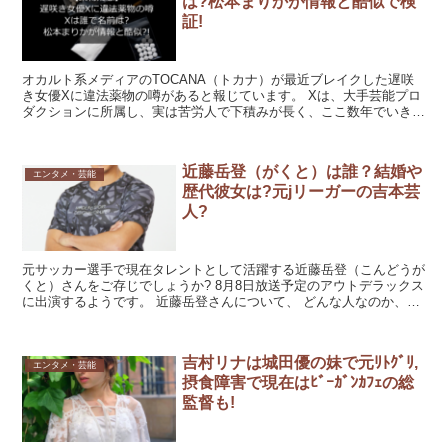
は?松本まりかが情報と酷似で検
証!
オカルト系メディアのTOCANA（トカナ）が最近ブレイクした遅咲
き女優Xに違法薬物の噂があると報じています。 Xは、大手芸能プロ
ダクションに所属し、実は苦労人で下積みが長く、ここ数年でいきな
りブレークした女優とのこと。 遅咲き女優Xは誰なの...
近藤岳登（がくと）は誰？結婚や
エンタメ・芸能
歴代彼女は?元jリーガーの吉本芸
人?
元サッカー選手で現在タレントとして活躍する近藤岳登（こんどうが
くと）さんをご存じでしょうか? 8月8日放送予定のアウトデラックス
に出演するようです。 近藤岳登さんについて、 どんな人なのか、彼
女や結婚しているのか？ 元サッカー選手ということ...
吉村リナは城田優の妹で元ﾘﾄｸﾞﾘ,
エンタメ・芸能
摂食障害で現在はﾋﾞｰｶﾞﾝｶﾌｪの総
監督も!