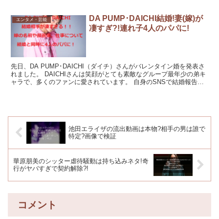
DA PUMP･DAICHI結婚!妻(嫁)が
エンタメ・芸能
凄すぎ?!連れ子4人のパパに!
先日、DA PUMP･DAICHI（ダイチ）さんがバレンタイン婚を発表さ
れました。 DAICHIさんは笑顔がとても素敵なグループ最年少の弟キ
ャラで、多くのファンに愛されています。 自身のSNSで結婚報告を
し、祝福の声が寄せられています。 D...
池田エライザの流出動画は本物?相手の男は誰で
特定?画像で検証
華原朋美のシッター虐待騒動は持ち込みネタ!奇
行がヤバすぎで契約解除?!
コメント