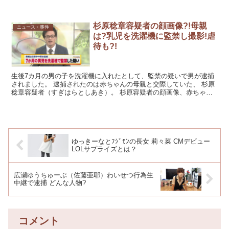
しょうか…。 遺書は見つかっているのでし...
杉原稔章容疑者の顔画像?!母親
ニュース・事件
は?乳児を洗濯機に監禁し撮影!虐
待も?!
生後7カ月の男の子を洗濯機に入れたとして、監禁の疑いで男が逮捕
されました。 逮捕されたのは赤ちゃんの母親と交際していた、 杉原
稔章容疑者（すぎはらとしあき）。 杉原容疑者の顔画像、赤ちゃん
の母親、 なぜ事件が発覚したのかなど、虐待の可能性な...
ゆっきーなとﾌｼﾞﾓﾝの長女 莉々菜 CMデビュー
LOLサプライズとは？
広瀬ゆうちゅーぶ（佐藤亜耶）わいせつ行為生
中継で逮捕 どんな人物?
コメント