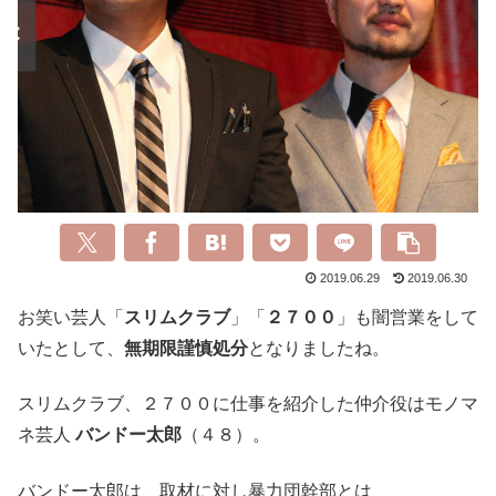
2019.06.29
2019.06.30
お笑い芸人「
スリムクラブ
」「
２７００
」も闇営業をして
いたとして、
無期限謹慎処分
となりましたね。
スリムクラブ、２７００に仕事を紹介した仲介役はモノマ
ネ芸人
バンドー太郎
（４８）。
バンドー太郎は、取材に対し暴力団幹部とは