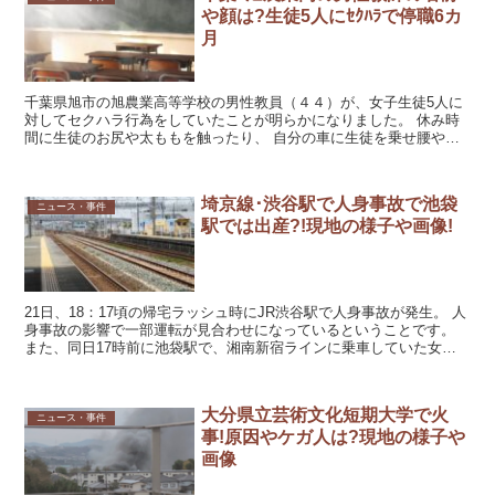
や顔は?生徒5人にｾｸﾊﾗで停職6カ
月
千葉県旭市の旭農業高等学校の男性教員（４４）が、女子生徒5人に
対してセクハラ行為をしていたことが明らかになりました。 休み時
間に生徒のお尻や太ももを触ったり、 自分の車に生徒を乗せ腰やう
なじを触ったりしたとの事。 この事件でセクハラ行為をし...
埼京線･渋谷駅で人身事故で池袋
ニュース・事件
駅では出産?!現地の様子や画像!
21日、18：17頃の帰宅ラッシュ時にJR渋谷駅で人身事故が発生。 人
身事故の影響で一部運転が見合わせになっているということです。
また、同日17時前に池袋駅で、湘南新宿ラインに乗車していた女性
が出産したというような命の誕生もあったようです...
大分県立芸術文化短期大学で火
ニュース・事件
事!原因やケガ人は?現地の様子や
画像