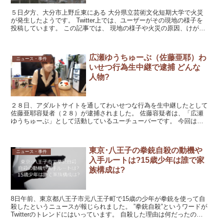
５日夕方、大分市上野丘東にある 大分県立芸術文化短期大学で火災
が発生したようです。 Twitter上では、ユーザーがその現地の様子を
投稿しています。 この記事では、 現地の様子や火災の原因、けが人
等について調べていきます。 現地の様子 芸短...
広瀬ゆうちゅーぶ（佐藤亜耶）わ
ニュース・事件
いせつ行為生中継で逮捕 どんな
人物?
２８日、アダルトサイトを通してわいせつな行為を生中継したとして
佐藤亜耶容疑者（２８）が逮捕されました。 佐藤容疑者は、「広瀬
ゆうちゅーぶ」として活動しているユーチューバーです。 今回は、
この事件の内容や佐藤容疑者についてリサーチしていきます...
東京･八王子の拳銃自殺の動機や
ニュース・事件
入手ルートは?15歳少年は誰で家
族構成は?
8日午前、東京都八王子市元八王子町で15歳の少年が拳銃を使って自
殺したというニュースが報じられました。 ”拳銃自殺”というワードが
Twitterのトレンドにはいっています。 自殺した理由は何だったので