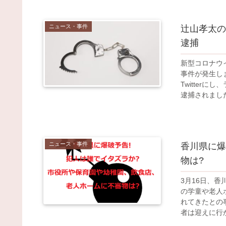
ニュース・事件
辻山孝太の顔
逮捕
新型コロナウ
事件が発生し
Twitter
逮捕されました。
ニュース・事件
香川県に爆
物は?
3月16日、
の学童や老人
れてきたとの
者は迎えに行か