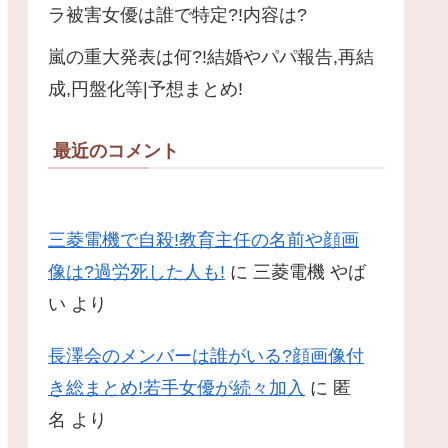
ラ被害女優は誰で特定?!内容は?
嵐の重大発表は何?!結婚やパパ報告,再結
成,円盤化等|予想まとめ!
最近のコメント
三菱電機で自殺!教育主任の名前や顔画
像は?過労死した人も!
に
三菱電機 やば
い
より
長澤会のメンバーは誰がいる?顔画像付
き総まとめ!若手女優が続々加入
に
匿
名
より