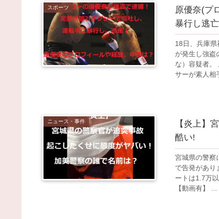
スポーツ
原優奈(プ
暴行し逃亡
18日、兵庫
が発生し強盗
な）容疑者。
サーが素人相手
ニュース・事件
【炎上】宮
酷い!
宮城県の警察に
で告発があり
ートは1.7
【動画有】 ...