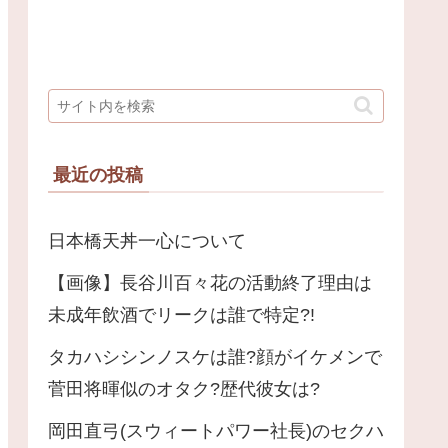
最近の投稿
日本橋天丼一心について
【画像】長谷川百々花の活動終了理由は
未成年飲酒でリークは誰で特定?!
タカハシシンノスケは誰?顔がイケメンで
菅田将暉似のオタク?歴代彼女は?
岡田直弓(スウィートパワー社長)のセクハ