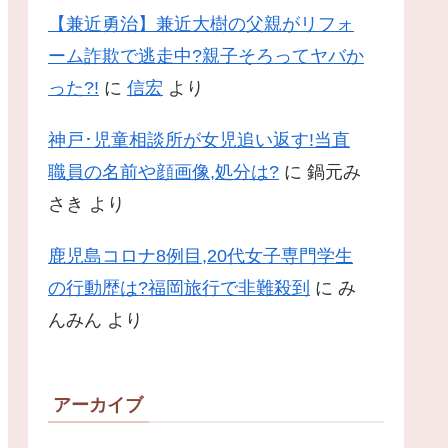
【兼近勇治】兼近大樹の父親がリフォ
ーム詐欺で逃走中?親子そろってヤバか
った?!
に
信宏
より
神戸･児童相談所が女児追い返す!当直
職員の名前や顔画像,処分は?
に
鍋元み
さき
より
鹿児島コロナ8例目,20代女子専門学生
の行動歴は?福岡旅行で非難殺到
に
み
んみん
より
アーカイブ