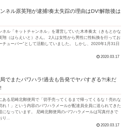
ンネル原英翔が逮捕!奏太失踪の理由はDV!解散後は
eチャンネル「キットチャンネル」を運営していた木本奏太（きもとかな
英翔（はらえいと）さん。 2人は女性から男性に性転換を行ってお
ユーチューバー”として活動していました。 しかし、2020年1月31日
2020.03.17
局でまたパワハラ!過去も告発でヤバすぎる?!未だ
!
にある尼崎北郵便局で「切手売ってくるまで帰ってくるな！売れな
切れ！」という内容のパワハラメールが配達員全員に送られてきた
rで話題になっています。 尼崎北郵便局のパワハラメールは写真付きで
...
2020.03.17