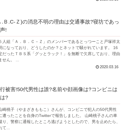
Ａ.Ｂ.C-Ｚ)の消息不明の理由は交通事故?寝坊であっ
声!
５人組「Ａ．Ｂ．Ｃ－Ｚ」のメンバーであるとっつーこと戸塚祥太
明になっており、どうしたのか？とネットで騒がれています。 16
定だったＴＢＳ系「グッとラック！」を無断で欠席しており、理由
ん。 ...
2020.03.16
行被害!50代男性は誰?名前や顔画像は?コンビニは
は?
山崎桃子（やまざきももこ）さんが、コンビニで犯人の50代男性
遭ったことを自身のTwitterで報告しました。 山崎桃子さんの車
蹴り、警察に通報したところ逃げようとしたので、男を止めたら、
...