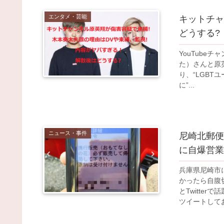
エンタメ・芸能
キットチャ
どうする?
YouTub
た）さんと原
り、“LGBT
に”...
ニュース・事件
尼崎北郵便
に自爆営業
兵庫県尼崎市
かったら自腹
とTwitte
ツイートしており