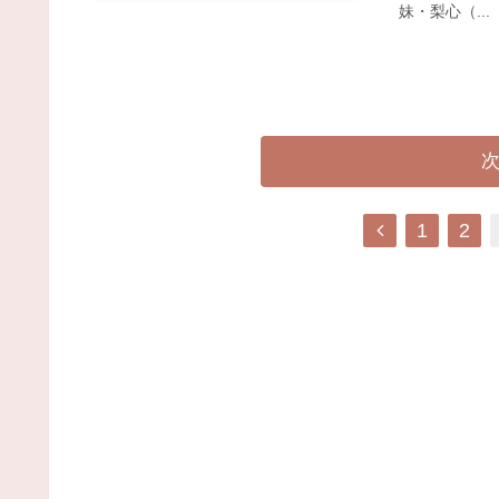
妹・梨心（...
前
1
2
へ