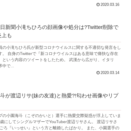
2020.03.16
日新聞小滝ちひろの顔画像や処分は?Twitter削除で
炎上も
員の小滝ちひろ氏が新型コロナウイルスに関する不適切な発言をし
。 自身のTwitterで『新コロナウイルスはある意味で痛快な存在
』という内容のツイートをしたため。 武漢から広がり、イタリ
中で...
2020.03.14
斗が渡辺リサ(妹の友達)と熱愛?!匂わせ画像やリプ
プの小園海斗（こぞのかいと）選手に熱愛交際疑惑が浮上していま
8歳にしてシングルマザーでYouTuber渡辺リサさん。 渡辺リサさ
年夏ごろ『いっせい』という方と離婚したばかり。 また、小園選手の