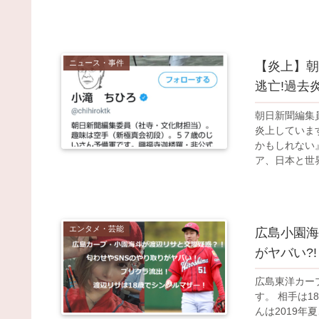
ニュース・事件
【炎上】朝
逃亡!過去
朝日新聞編集
炎上しています
かもしれない
ア、日本と世界
エンタメ・芸能
広島小園海
がヤバい?!
広島東洋カー
す。 相手は1
んは2019