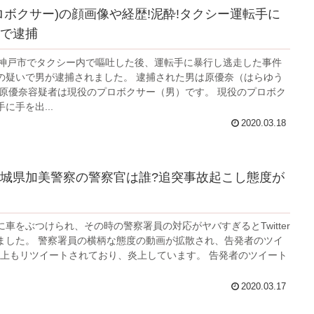
ロボクサー)の顔画像や経歴!泥酔!タクシー運転手に
で逮捕
県神戸市でタクシー内で嘔吐した後、運転手に暴行し逃走した事件
の疑いで男が逮捕されました。 逮捕された男は原優奈（はらゆう
 原優奈容疑者は現役のプロボクサー（男）です。 現役のプロボク
に手を出...
2020.03.18
城県加美警察の警察官は誰?追突事故起こし態度が
車をぶつけられ、その時の警察署員の対応がヤバすぎるとTwitter
ました。 警察署員の横柄な態度の動画が拡散され、告発者のツイ
万以上もリツイートされており、炎上しています。 告発者のツイート
2020.03.17