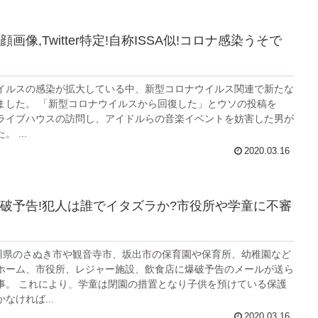
画像,Twitter特定!自称ISSA似!コロナ感染うそで
イルスの感染が拡大している中、新型コロナウイルス関連で新たな
ました。 「新型コロナウイルスから回復した」とウソの投稿を
にし、ライブハウスの訪問し、アイドルらの音楽イベントを妨害した男が
 ...
2020.03.16
破予告!犯人は誰でイタズラか?市役所や学童に不審
香川県のさぬき市や観音寺市、坂出市の保育園や保育所、幼稚園など
ホーム、市役所、レジャー施設、飲食店に爆破予告のメールが送ら
事。 これにより、学童は閉園の措置となり子供を預けている保護
なければ...
2020.03.16