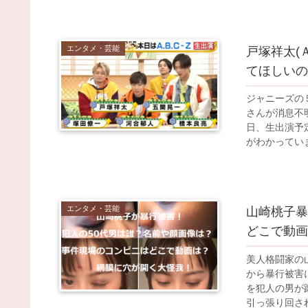
エンタメ・芸能
戸塚祥太(
てほしいの
ジャニーズの
さんが消息不
日、生出演予
がわかっていませ
エンタメ・芸能
山崎桃子暴
どこで動画
美人格闘家の
から暴行被害に
を犯人の男が
引っ張り回されて