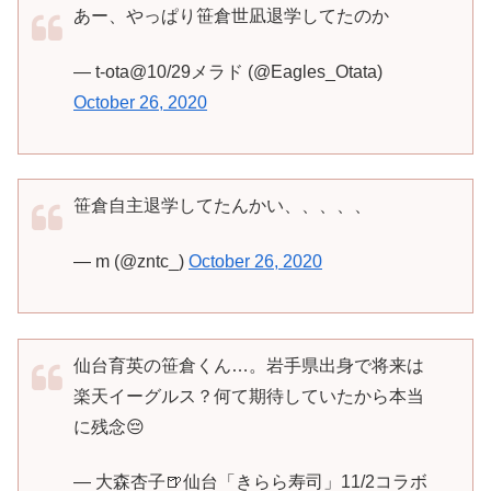
あー、やっぱり笹倉世凪退学してたのか
— t-ota@10/29メラド (@Eagles_Otata)
October 26, 2020
笹倉自主退学してたんかい、、、、、
— m (@zntc_)
October 26, 2020
仙台育英の笹倉くん…。岩手県出身で将来は
楽天イーグルス？何て期待していたから本当
に残念😔
— 大森杏子🍺仙台「きらら寿司」11/2コラボ