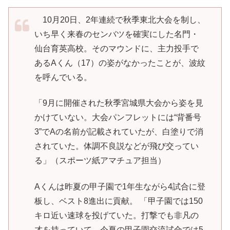
10月20日、2年連続で秋季東北大会を制し、
いち早く来春のセンバツを確実にした名門・
仙台育英高校。そのマウンドに、主力投手で
あるAくん（17）の姿がなかったことが、波紋
を呼んでいる。
「9月に開催された秋季宮城県大会から姿を見
かけていない。大会パンフレットには“背番号
3”でAの名前が記載されていたが、白塗りで消
されていた。体調不良説などが飛び交ってい
る」（スポーツ紙アマチュア担当）
Aくんは昨夏の甲子園で1年生ながら4試合に登
板し、ベスト8進出に貢献。 「甲子園では150
キロ近い速球を投げていた。打撃でも非凡の
才を持っていて、今夏の甲子園交流試合では5