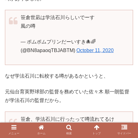
笹倉世凪は学法石川らしいでーす
風の噂
— ポムポムプリンだーいすき🐙🌈
(@BN8apaoqTBJABTM)
October 11, 2020
なぜ学法石川に転校する噂があるかというと、
元仙台育英野球部の監督を務めていた佐々木 順一朗監督
が学法石川の監督だから。
笹倉、学法石川に行ったって噂流れてるけ
ど。
メニュー
ホーム
検索
トップ
サイドバー
学法石川の野球部の監督、元仙台育英野球部