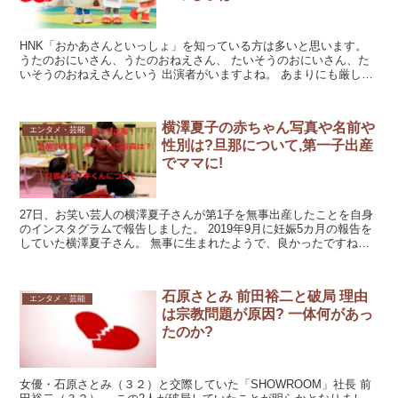
HNK「おかあさんといっしょ」を知っている方は多いと思います。
うたのおにいさん、うたのおねえさん、 たいそうのおにいさん、た
いそうのおねえさんという 出演者がいますよね。 あまりにも厳しい
禁止事項、採用基準、 あの激務の割には月収が安いと...
横澤夏子の赤ちゃん写真や名前や
エンタメ・芸能
性別は?旦那について,第一子出産
でママに!
27日、お笑い芸人の横澤夏子さんが第1子を無事出産したことを自身
のインスタグラムで報告しました。 2019年9月に妊娠5カ月の報告を
していた横澤夏子さん。 無事に生まれたようで、良かったですね。
横澤夏子さんの赤ちゃんの情報についてまとめて...
石原さとみ 前田裕二と破局 理由
エンタメ・芸能
は宗教問題が原因? 一体何があっ
たのか?
女優・石原さとみ（３２）と交際していた「SHOWROOM」社長 前