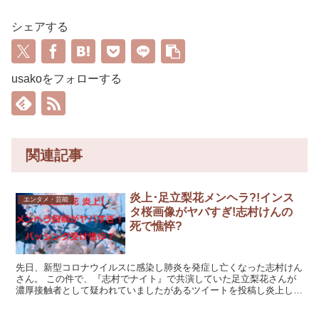
シェアする
usakoをフォローする
関連記事
炎上･足立梨花メンヘラ?!インス
エンタメ・芸能
タ桜画像がヤバすぎ!志村けんの
死で憔悴?
先日、新型コロナウイルスに感染し肺炎を発症し亡くなった志村けん
さん。 この件で、『志村でナイト』で共演していた足立梨花さんが
濃厚接触者として疑われていましたがあるツイートを投稿し炎上して
いました。 「とても冷たい言葉」「ありえない」「言い方...