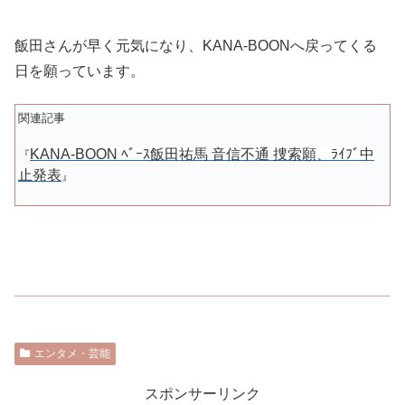
飯田さんが早く元気になり、KANA-BOONへ戻ってくる
日を願っています。
関連記事
KANA-BOON ﾍﾞｰｽ飯田祐馬 音信不通 捜索願、ﾗｲﾌﾞ中
『
止発表
』
エンタメ・芸能
スポンサーリンク