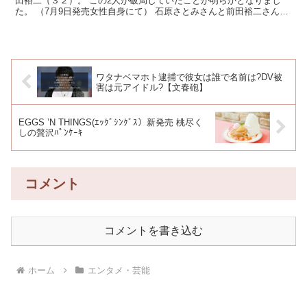
田裕二（３２）。 この2人が破局していたことが明らかとなりまし
た。 （7月9日発売女性自身にて） 石原さとみさんと前田裕二さんの
交際や破局の原因をリサーチしていきます！ 報道...
ワタナベマホト逮捕で彼女は誰で名前は?DV被
害は元アイドル?【文春砲】
EGGS ’N THINGS(ｴｯｸﾞｼﾝｸﾞｽ）新発売 桃尽く
しの贅沢ﾊﾟﾝｹｰｷ
コメント
コメントを書き込む
ホーム
エンタメ・芸能