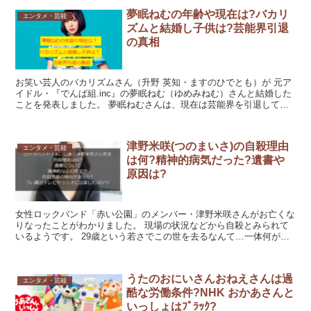
夢眠ねむの年齢や現在は?バカリ
エンタメ・芸能
ズムと結婚し子供は?芸能界引退
の真相
お笑い芸人のバカリズムさん（升野 英知・ますのひでとも）が 元ア
イドル・『でんぱ組.inc』の夢眠ねむ（ゆめみねむ）さんと結婚した
ことを発表しました。 夢眠ねむさんは、現在は芸能界を引退してい
ます。 年齢非公開となっている夢眠ねむさんについ...
津野米咲(つのまいさ)の自殺理由
エンタメ・芸能
は何?精神的病気だった?遺書や
原因は?
女性ロックバンド「赤い公園」のメンバー・津野米咲さんがお亡くな
りなったことがわかりました。 現場の状況などから自殺とみられて
いるようです。 29歳という若さでこの世を去るなんて…一体何があ
ったのでしょう。 津野米咲さんが死去、自殺か 「赤い...
うたのおにいさんおねえさんは過
エンタメ・芸能
酷な労働条件?NHK おかあさんと
いっしょはﾌﾞﾗｯｸ?