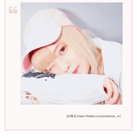
(出典元;https://twitter.com/yukishan_m）