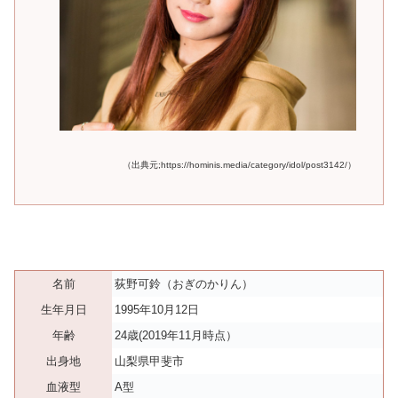
（出典元;https://hominis.media/category/idol/post3142/）
名前
荻野可鈴（おぎのかりん）
生年月日
1995年10月12日
年齢
24歳(2019年11月時点）
出身地
山梨県甲斐市
血液型
A型