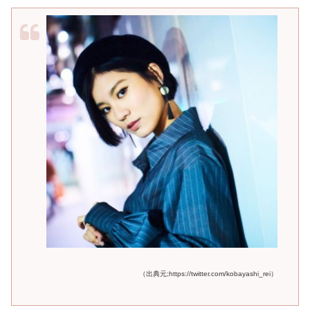
（出典元;https://twitter.com/kobayashi_rei）